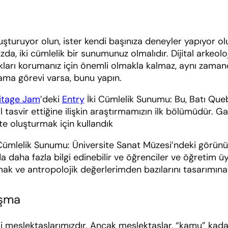
oluşturuyor olun, ister kendi başınıza deneyler yapıyor o
da, iki cümlelik bir sunumunuz olmalıdır. Dijital arkeol
kları korumanız için önemli olmakla kalmaz, aynı zamand
lama görevi varsa, bunu yapın.
itage Jam
’deki
Entry
İki Cümlelik Sunumu: Bu, Batı Queb
asıl tasvir ettiğine ilişkin araştırmamızın ilk bölümüdür
te oluşturmak için kullandık
Cümlelik Sunumu: Üniversite Sanat Müzesi’ndeki görünür dep
a daha fazla bilgi edinebilir ve öğrenciler ve öğretim üy
urmak ve antropolojik değerlerimden bazılarını tasarımına
ışma
i meslektaşlarımızdır. Ancak meslektaşlar, “kamu” kadar