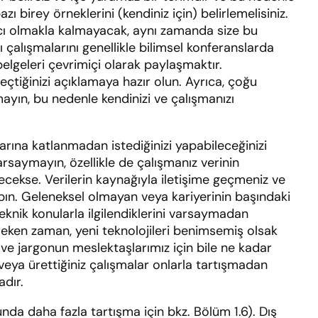
zı birey örneklerini (kendiniz için) belirlemelisiniz.
ımcı olmakla kalmayacak, aynı zamanda size bu
 çalışmalarını genellikle bilimsel konferanslarda
belgeleri çevrimiçi olarak paylaşmaktır.
çtiğinizi açıklamaya hazır olun. Ayrıca, çoğu
tmayın, bu nedenle kendinizi ve çalışmanızı
çlarına katlanmadan istediğinizi yapabileceğinizi
arsaymayın, özellikle de çalışmanız verinin
ecekse. Verilerin kaynağıyla iletişime geçmeniz ve
ın. Geleneksel olmayan veya kariyerinin başındaki
teknik konularla ilgilendiklerini varsaymadan
ereken zaman, yeni teknolojileri benimsemiş olsak
e jargonun meslektaşlarımız için bile ne kadar
 veya ürettiğiniz çalışmalar onlarla tartışmadan
adır.
nda daha fazla tartışma için bkz. Bölüm 1.6). Dış