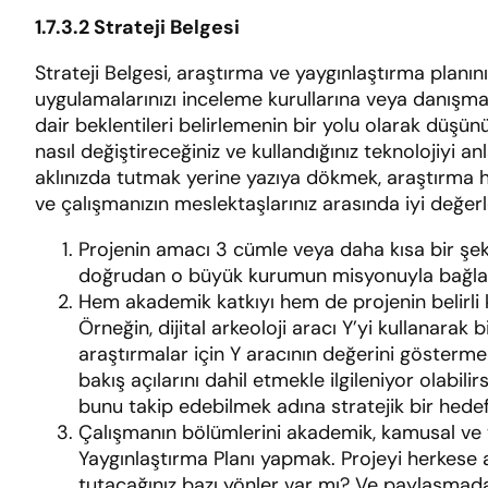
1.7.3.2
Strateji Belgesi
Strateji Belgesi, araştırma ve yaygınlaştırma planınızı
uygulamalarınızı inceleme kurullarına veya danışma
dair beklentileri belirlemenin bir yolu olarak düşün
nasıl değiştireceğiniz ve kullandığınız teknolojiyi a
aklınızda tutmak yerine yazıya dökmek, araştırma h
ve çalışmanızın meslektaşlarınız arasında iyi değerlen
Projenin amacı 3 cümle veya daha kısa bir şek
doğrudan o büyük kurumun misyonuyla bağlantı
Hem akademik katkıyı hem de projenin belirli ki
Örneğin, dijital arkeoloji aracı Y’yi kullanarak
araştırmalar için Y aracının değerini göstermek
bakış açılarını dahil etmekle ilgileniyor olab
bunu takip edebilmek adına stratejik bir hedef 
Çalışmanın bölümlerini akademik, kamusal ve t
Yaygınlaştırma Planı yapmak. Projeyi herkese aç
tutacağınız bazı yönler var mı? Ve paylaşmada