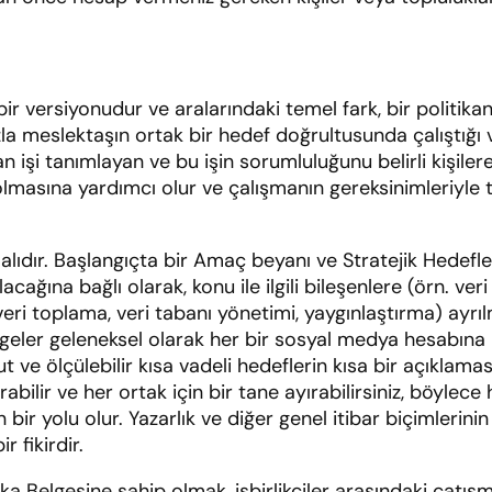
 bir versiyonudur ve aralarındaki temel fark, bir politi
zla meslektaşın ortak bir hedef doğrultusunda çalıştığı
nan işi tanımlayan ve bu işin sorumluluğunu belirli kişil
olmasına yardımcı olur ve çalışmanın gereksinimleriyle t
malıdır. Başlangıçta bir Amaç beyanı ve Stratejik Hedefler
ağına bağlı olarak, konu ile ilgili bileşenlere (örn. veri
eri toplama, veri tabanı yönetimi, yaygınlaştırma) ayrı
eler geleneksel olarak her bir sosyal medya hesabına k
ve ölçülebilir kısa vadeli hedeflerin kısa bir açıklaması
abilir ve her ortak için bir tane ayırabilirsiniz, böylece
yolu olur. Yazarlık ve diğer genel itibar biçimlerinin k
 fikirdir.
litika Belgesine sahip olmak, işbirlikçiler arasındaki çatı