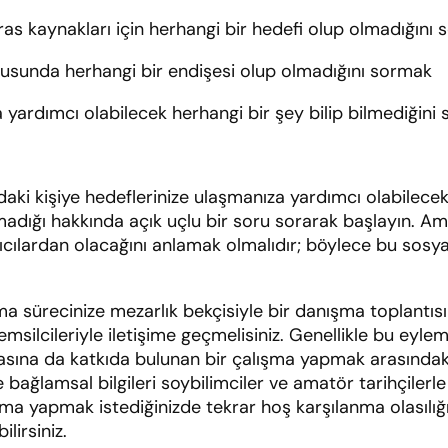
iras kaynakları için herhangi bir hedefi olup olmadığını
onusunda herhangi bir endişesi olup olmadığını sormak
 yardımcı olabilecek herhangi bir şey bilip bilmediğini 
daki kişiye hedeflerinize ulaşmanıza yardımcı olabilecek 
lmadığı hakkında açık uçlu bir soru sorarak başlayın. Ama
layıcılardan olacağını anlamak olmalıdır; böylece bu sosy
lama sürecinize mezarlık bekçisiyle bir danışma toplantı
silcileriyle iletişime geçmelisiniz. Genellikle bu eylem,
na da katkıda bulunan bir çalışma yapmak arasındaki fa
ve bağlamsal bilgileri soybilimciler ve amatör tarihçile
ırma yapmak istediğinizde tekrar hoş karşılanma olasılığı
lirsiniz.