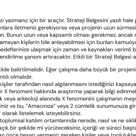
 yazmanız için bir araçtır. Strateji Belgesini yazılı hale 
nlara iletmeniz gerekiyorsa veya projenin uzun sürmesi
ün. Bunun uzun veya kapsamlı olması gerekmez, ancak ne y
nlamayan kişilerin bile anlayabilmesi için bunları kamuoy
edeflerinize ulaşmak için zaman ve kaynakları verimli 
dirilme şansını artıracaktır. Etkili bir Strateji Belgesi aş
ilde belirtilmelidir. Eğer çalışma daha büyük bir proje
lı olmalıdır.
şiler tarafından nasıl algılanmasını istediğinizi kapsaya
 bir X fenomeni hakkında araştırma yaparak bilgi edinmek i
 veya arkeoloji alanında X fenomenini çalışmanın meşruiy
ilirsiniz ve bu, “Amacınıza” veya 2 cümlelik sunumunuza 
olarak listelemek isteyebilirsiniz.
oplumsal katılım ortamlarında nerede, nasıl ve ne sıkl
ık bir şekilde mi yürüteceksiniz, içeriği ve süreci başt
n önce hesap vermeniz gereken kişiler veya toplulukla