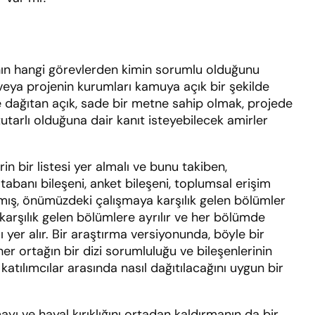
kanın hangi görevlerden kimin sorumlu olduğunu
 veya projenin kurumları kamuya açık bir şekilde
ere dağıtan açık, sade bir metne sahip olmak, projede
utarlı olduğuna dair kanıt isteyebilecek amirler
in bir listesi yer almalı ve bunu takiben,
 tabanı bileşeni, anket bileşeni, toplumsal erişim
lmış, önümüzdeki çalışmaya karşılık gelen bölümler
arşılık gelen bölümlere ayrılır ve her bölümde
 yer alır. Bir araştırma versiyonunda, böyle bir
 her ortağın bir dizi sorumluluğu ve bileşenlerinin
atılımcılar arasında nasıl dağıtılacağını uygun bir
şmayı ve hayal kırıklığını ortadan kaldırmanın da bir