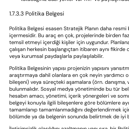
1.7.3.3 Politika Belgesi
Politika Belgesi esasen Stratejik Planın daha resmi
içermesidir. Bu araç en çok, projelerinde birden fa
temsil etmeyi içerdiği kişiler için uygundur. Planla
çalışan herkesin başlangıçtan itibaren aynı fikirde 
veya kurumsal paydaşlarla paylaşılabilir.
Politika Belgesinin yapısı projenizin yapısını yansıt
araştırmaya dahil olanlara en çok neyin yardımcı olac
bileşeni) veya süreçteki aşamalara (örn. danışma, v
bulunmalıdır. Sosyal medya yönetiminde bu tür belg
hesabın amacı, yönetimi, içerik yönergeleri ve somut 
belgeyi konuyla ilgili bileşenlere göre bölümlere ayır
tamamlanıp tamamlanmadığını değerlendirmek için bir 
bölümde ya da belgenin sonunda belirtmek de iyi bir
İletişimsizlik olasılığını azaltmanın yanı sıra, bir Po