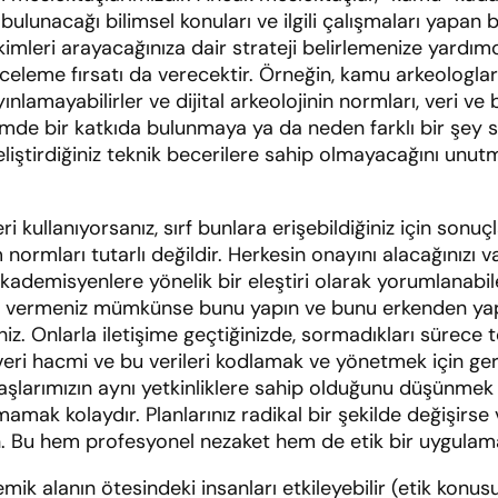
bulunacağı bilimsel konuları ve ilgili çalışmaları yapan ba
 kimleri arayacağınıza dair strateji belirlemenize yard
nceleme fırsatı da verecektir. Örneğin, kamu arkeologları
lamayabilirler ve dijital arkeolojinin normları, veri ve 
imde bir katkıda bulunmaya ya da neden farklı bir şey se
 geliştirdiğiniz teknik becerilere sahip olmayacağını unu
ri kullanıyorsanız, sırf bunlara erişebildiğiniz için sonu
normları tutarlı değildir. Herkesin onayını alacağınızı v
kademisyenlere yönelik bir eleştiri olarak yorumlanabil
ilgi vermeniz mümkünse bunu yapın ve bunu erkenden yap
niz. Onlarla iletişime geçtiğinizde, sormadıkları sürece 
n veri hacmi ve bu verileri kodlamak ve yönetmek için g
larımızın aynı yetkinliklere sahip olduğunu düşünmek v
amak kolaydır. Planlarınız radikal bir şekilde değişirse
rin. Bu hem profesyonel nezaket hem de etik bir uygulam
k alanın ötesindeki insanları etkileyebilir (etik konusu