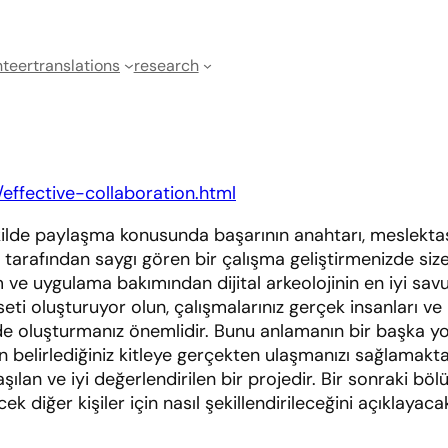
teer
translations
research
/effective-collaboration.html
kilde paylaşma konusunda başarının anahtarı, meslektaşla
 tarafından saygı gören bir çalışma geliştirmenizde size
e uygulama bakımından dijital arkeolojinin en iyi savun
seti oluşturuyor olun, çalışmalarınız gerçek insanları ve m
r de oluşturmanız önemlidir. Bunu anlamanın bir başka y
en belirlediğiniz kitleye gerçekten ulaşmanızı sağlamakta
laşılan ve iyi değerlendirilen bir projedir. Bir sonraki bö
k diğer kişiler için nasıl şekillendirileceğini açıklayacak