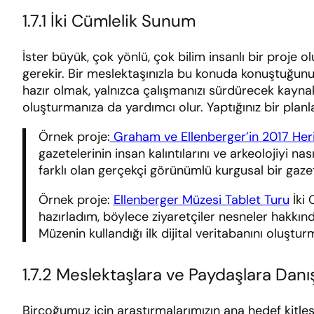
1.7.1 İki Cümlelik Sunum
İster büyük, çok yönlü, çok bilim insanlı bir proje 
gerekir. Bir meslektaşınızla bu konuda konuştuğunuz
hazır olmak, yalnızca çalışmanızı sürdürecek kayna
oluşturmanıza da yardımcı olur. Yaptığınız bir plan
Örnek proje:
Graham ve Ellenberger’in 2017 Her
gazetelerinin insan kalıntılarını ve arkeolojiyi n
farklı olan gerçekçi görünümlü kurgusal bir gaze
Örnek proje:
Ellenberger Müzesi Tablet Turu
İki 
hazırladım, böylece ziyaretçiler nesneler hakkınd
Müzenin kullandığı ilk dijital veritabanını oluşt
1.7.2 Meslektaşlara ve Paydaşlara Dan
Birçoğumuz için araştırmalarımızın ana hedef kitles