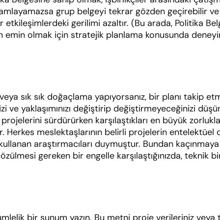
mlayamazsa grup belgeyi tekrar gözden geçirebilir ve p
etkileşimlerdeki gerilimi azaltır. (Bu arada, Politika Bel
n emin olmak için stratejik planlama konusunda deneyi
eya sık sık doğaçlama yapıyorsanız, bir planı takip etme
izi ve yaklaşımınızı değiştirip değiştirmeyeceğinizi düş
 projelerini sürdürürken karşılaştıkları en büyük zorluklar
. Herkes meslektaşlarının belirli projelerin entelektüel
kullanan araştırmacıları duymuştur. Bundan kaçınmaya 
zülmesi gereken bir engelle karşılaştığınızda, teknik bi
mlelik bir sunum yazın. Bu metni proje verileriniz veya t