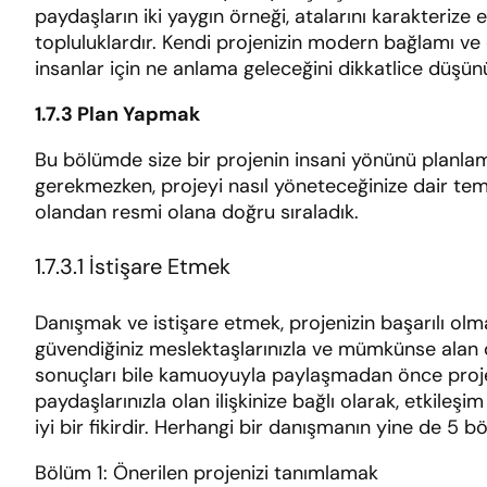
paydaşların iki yaygın örneği, atalarını karakterize 
topluluklardır. Kendi projenizin modern bağlamı ve 
insanlar için ne anlama geleceğini dikkatlice düşün
1.7.3
Plan Yapmak
Bu bölümde size bir projenin insani yönünü planla
gerekmezken, projeyi nasıl yöneteceğinize dair te
olandan resmi olana doğru sıraladık.
1.7.3.1 İstişare Etmek
Danışmak ve istişare etmek, projenizin başarılı olma
güvendiğiniz meslektaşlarınızla ve mümkünse alan dı
sonuçları bile kamuoyuyla paylaşmadan önce projeniz
paydaşlarınızla olan ilişkinize bağlı olarak, etkile
iyi bir fikirdir. Herhangi bir danışmanın yine de 5 b
Bölüm 1: Önerilen projenizi tanımlamak