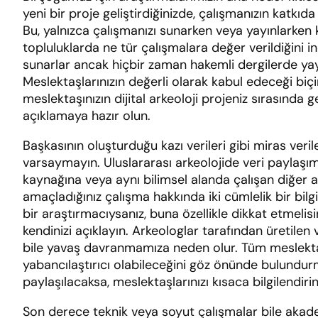
yeni bir proje geliştirdiğinizde, çalışmanızın katkıda 
Bu, yalnızca çalışmanızı sunarken veya yayınlarken
topluluklarda ne tür çalışmalara değer verildiğini i
sunarlar ancak hiçbir zaman hakemli dergilerde yayın
Meslektaşlarınızın değerli olarak kabul edeceği biç
meslektaşınızın dijital arkeoloji projeniz sırasında
açıklamaya hazır olun.
Başkasının oluşturduğu kazı verileri gibi miras verile
varsaymayın. Uluslararası arkeolojide veri paylaşım 
kaynağına veya aynı bilimsel alanda çalışan diğer a
amaçladığınız çalışma hakkında iki cümlelik bir b
bir araştırmacıysanız, buna özellikle dikkat etmelisi
kendinizi açıklayın. Arkeologlar tarafından üretile
bile yavaş davranmamıza neden olur. Tüm meslektaş
yabancılaştırıcı olabileceğini göz önünde bulundurm
paylaşılacaksa, meslektaşlarınızı kısaca bilgilendi
Son derece teknik veya soyut çalışmalar bile akademi