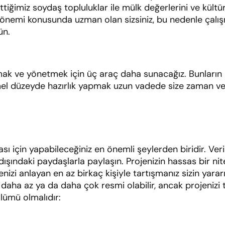
ettiğimiz soydaş topluluklar ile mülk değerlerini ve kültü
önemi konusunda uzman olan sizsiniz, bu nedenle çalışma
ün.
mak ve yönetmek için üç araç daha sunacağız. Bunları
mel düzeyde hazırlık yapmak uzun vadede size zaman ve 
sı için yapabileceğiniz en önemli şeylerden biridir. Ver
şındaki paydaşlarla paylaşın. Projenizin hassas bir nit
i anlayan en az birkaç kişiyle tartışmanız sizin yararın
şim daha az ya da daha çok resmi olabilir, ancak projeni
ölümü olmalıdır: