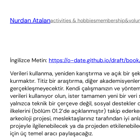
Skip
to
Nurdan Atalan
content
activities & hobbies
membership&volun
İngilizce Metin:
https://o-date.github.io/draft/book
Verileri kullanma, yeniden karıştırma ve açık bir şe
kurmaktır. Titiz bir araştırma, diğer akademisyenler
gerçekleşmeyecektir. Kendi çalışmanızın ve yöntem v
verileri kullanıyor olun, ister tamamen yeni bir veri 
yalnızca teknik bir çerçeve değil, sosyal destekle
ilkelerini (bölüm 01.2’de açıklanmıştır) takip ederk
arkeoloji projesi, meslektaşlarınız tarafından iyi an
projeyle ilgilenebilecek ya da projeden etkilenebilece
için üç temel aracı paylaşacağız.