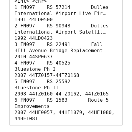
<int> <chr>                                       

1 FN097    RS 57214       Dulles 
International Airport Live Fir…  
1991 44LD0500                                    

2 FN097    RS 90948       Dulles 
International Airport Satellit…  
1992 44LD0423                                    

3 FN097    RS 22491       Fall 
HIll Avenue Bridge Replacement     
2010 44SP0637                                    

4 FN097    RS 40525       
Bluestone Ph I                          
2007 44TZ0157-44TZ0168                           

5 FN097    RS 25592       
Bluestone Ph II                         
2008 44TZ0160-44TZ0162, 44TZ0165                 

6 FN097    RS 1583       Route 5 
Improvements                    
2007 44HE0057, 44HE1079, 44HE1080, 
44HE1081