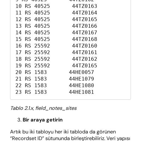
10 RS 40525       44TZ0163       

11 RS 40525       44TZ0164       

12 RS 40525       44TZ0165       

13 RS 40525       44TZ0166       

14 RS 40525       44TZ0167       

15 RS 40525       44TZ0168       

16 RS 25592       44TZ0160       

17 RS 25592       44TZ0161       

18 RS 25592       44TZ0162       

19 RS 25592       44TZ0165       

20 RS 1583       44HE0057       

21 RS 1583       44HE1079       

22 RS 1583       44HE1080       

23 RS 1583       44HE1081
Tablo 2.1.x, field_notes_sites
Bir araya getirin
Artık bu iki tabloyu her iki tabloda da görünen
“Recordset ID” sütununda birleştirebiliriz. Veri yapısı