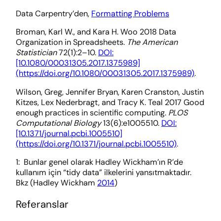
Data Carpentry’den,
Formatting Problems
Broman, Karl W., and Kara H. Woo 2018 Data
Organization in Spreadsheets.
The American
Statistician
72(1):2–10.
DOI:
[10.1080/00031305.2017.1375989]
(https://doi.org/10.1080/00031305.2017.1375989)
.
Wilson, Greg, Jennifer Bryan, Karen Cranston, Justin
Kitzes, Lex Nederbragt, and Tracy K. Teal 2017 Good
enough practices in scientific computing.
PLOS
Computational Biology
13(6):e1005510.
DOI:
[10.1371/journal.pcbi.1005510]
(https://doi.org/10.1371/journal.pcbi.1005510)
.
1: Bunlar genel olarak Hadley Wickham’ın R’de
kullanım için “tidy data” ilkelerini yansıtmaktadır.
Bkz (Hadley Wickham
2014
)
Referanslar