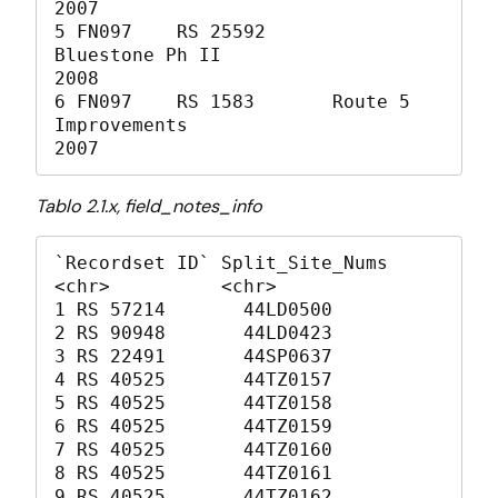
2007

5 FN097    RS 25592       
Bluestone Ph II                                         
2008

6 FN097    RS 1583       Route 5 
Improvements                                    
2007
Tablo 2.1.x, field_notes_info
`Recordset ID` Split_Site_Nums

<chr>          <chr>          

1 RS 57214       44LD0500       

2 RS 90948       44LD0423       

3 RS 22491       44SP0637       

4 RS 40525       44TZ0157       

5 RS 40525       44TZ0158       

6 RS 40525       44TZ0159       

7 RS 40525       44TZ0160       

8 RS 40525       44TZ0161       

9 RS 40525       44TZ0162       
