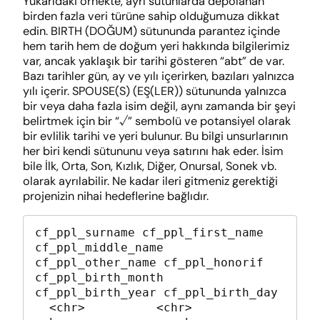
Yukarıdaki örnekte, ayrı sütunlarda depolanan
birden fazla veri türüne sahip olduğumuza dikkat
edin. BIRTH (DOĞUM) sütununda parantez içinde
hem tarih hem de doğum yeri hakkında bilgilerimiz
var, ancak yaklaşık bir tarihi gösteren “abt” de var.
Bazı tarihler gün, ay ve yılı içerirken, bazıları yalnızca
yılı içerir. SPOUSE(S) (EŞ(LER)) sütununda yalnızca
bir veya daha fazla isim değil, aynı zamanda bir şeyi
belirtmek için bir “√” sembolü ve potansiyel olarak
bir evlilik tarihi ve yeri bulunur. Bu bilgi unsurlarının
her biri kendi sütununu veya satırını hak eder. İsim
bile İlk, Orta, Son, Kızlık, Diğer, Onursal, Sonek vb.
olarak ayrılabilir. Ne kadar ileri gitmeniz gerektiği
projenizin nihai hedeflerine bağlıdır.
cf_ppl_surname cf_ppl_first_name 
cf_ppl_middle_name 
cf_ppl_other_name cf_ppl_honorif 
cf_ppl_birth_month 
cf_ppl_birth_year cf_ppl_birth_day

  <chr>          <chr>             