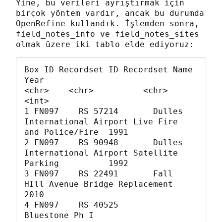
Yine, bu verileri ayrıştırmak için 
birçok yöntem vardır, ancak bu durumda 
OpenRefine kullandık. İşlemden sonra, 
field_notes_info ve field_notes_sites 
olmak üzere iki tablo elde ediyoruz:
Box ID Recordset ID Recordset Name                                               
Year

<chr>    <chr>          <chr>                                                  
<int>

1 FN097    RS 57214       Dulles 
International Airport Live Fire 
and Police/Fire  1991

2 FN097    RS 90948       Dulles 
International Airport Satellite 
Parking          1992

3 FN097    RS 22491       Fall 
HIll Avenue Bridge Replacement                     
2010

4 FN097    RS 40525       
Bluestone Ph I                                          