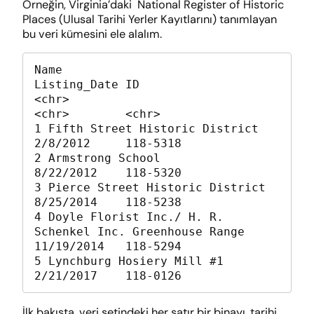
Örneğin, Virginia’daki National Register of Historic
Places (Ulusal Tarihi Yerler Kayıtlarını) tanımlayan
bu veri kümesini ele alalım.
Name                                                      
Listing_Date ID      

<chr>                                                     
<chr>        <chr>   

1 Fifth Street Historic District                            
2/8/2012     118-5318

2 Armstrong School                                          
8/22/2012    118-5320

3 Pierce Street Historic District                           
8/25/2014    118-5238

4 Doyle Florist Inc./ H. R. 
Schenkel Inc. Greenhouse Range  
11/19/2014   118-5294

5 Lynchburg Hosiery Mill #1                                 
2/21/2017    118-0126
İlk bakışta, veri setindeki her satır bir binayı, tarihi