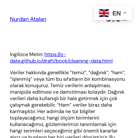
Skip
to
EN
content
Twitter
LinkedIn
GitHub
Nurdan Atalan
İngilizce Metin:
https://o-
date.github.io/draft/book/cleaning-data.html
Veriler hakkında genellikle “temiz”, “dağınık”, “ham”,
“işlenmiş” veya tüm bu sıfatların bir kombinasyonu
olarak konuşuruz. Temiz verilerin anlaşılması,
manipüle edilmesi ve damıtılması kolaydır. Dağınık
verileri daha kullanışlı bir hale getirmek için çok
çalışmak gerekebilir. “Ham” veriler biraz daha
karmaşıktır. Her adımda ne tür bilgiler
toplayacağımız, hangi ölçüm birimlerini
kullanacağımız, gözlemlerimizi tanımlamak için
hangi terimleri seçeceğimiz gibi önemli kararlar
alırız ve bunların her biri verileri dönüştürür. Bu