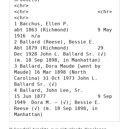
<chr>                               
<chr>                        <chr>       
<chr>                                                            

1 Bacchus, Ellen P.                   
abt 1863 (Richmond)          9 May 
1916  n/a                                                              

2 Ballard (Reese), Bessie E.          
Abt 1879 (Richmond)          29 
Dec 1928 John L. Ballard Sr. (√) 
(m. 18 Sep 1898, in Manhattan)           

3 Ballard, Dora Maude [went by 
Maude] 16 Mar 1898 (North 
Carolina) 31 Oct 1973 John L. 
Ballard Sr. (√)                                          

4 Ballard, John Lee, Sr.              
15 Jun 1877                  9 Sep 
1949  Dora M. — (√); Bessie E. 
Reese (√) (m. 18 Sep 1898, in 
Manhattan)