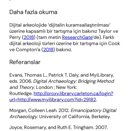
Daha fazla okuma
Dijital arkeolojide ‘dijitalin kuramsallaştırılması’
üzerine kapsamlı bir tartışma için bakınız Taylor ve
Perry (
2018
) (tam metin
ResearchGate
’de). Farklı
dijital arkeoloji türleri üzerine bir tartışma için Cook
ve Compton’a (
2018
) bakınız.
Referanslar
Evans, Thomas L., Patrick T. Daly, and MyiLibrary,
eds. 2006.
Digital Archaeology: Bridging Method
and Theory
. London ; New York:
Routledge.
http://proxy.library.carleton.ca/login?
url=http://www.myilibrary.com?id=29182
.
Morgan, Colleen Leah. 2012.
Emancipatory Digital
Archaeology
. University of California, Berkeley.
Joyce, Rosemary, and Ruth E. Tringham. 2007.