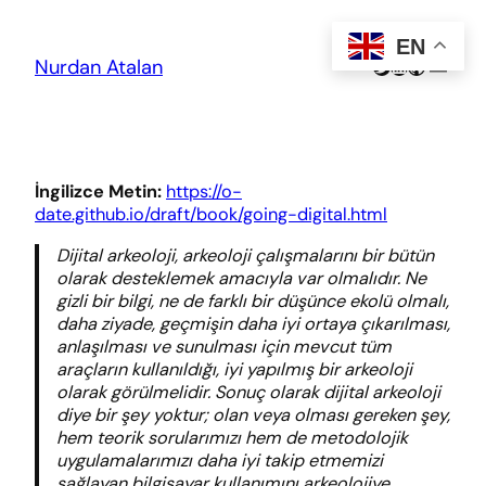
Skip
to
EN
content
Twitter
LinkedIn
GitHub
Nurdan Atalan
İngilizce Metin:
https://o-
date.github.io/draft/book/going-digital.html
Dijital arkeoloji, arkeoloji çalışmalarını bir bütün
olarak desteklemek amacıyla var olmalıdır. Ne
gizli bir bilgi, ne de farklı bir düşünce ekolü olmalı,
daha ziyade, geçmişin daha iyi ortaya çıkarılması,
anlaşılması ve sunulması için mevcut tüm
araçların kullanıldığı, iyi yapılmış bir arkeoloji
olarak görülmelidir. Sonuç olarak dijital arkeoloji
diye bir şey yoktur; olan veya olması gereken şey,
hem teorik sorularımızı hem de metodolojik
uygulamalarımızı daha iyi takip etmemizi
sağlayan bilgisayar kullanımını arkeolojiye