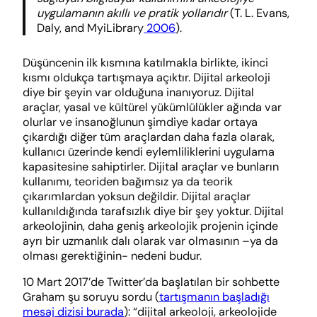
uygulamanın akıllı ve pratik yollarıdır
(T. L. Evans,
Daly, and MyiLibrary
2006
).
Düşüncenin ilk kısmına katılmakla birlikte, ikinci
kısmı oldukça tartışmaya açıktır. Dijital arkeoloji
diye bir şeyin var olduğuna inanıyoruz. Dijital
araçlar, yasal ve kültürel yükümlülükler ağında var
olurlar ve insanoğlunun şimdiye kadar ortaya
çıkardığı diğer tüm araçlardan daha fazla olarak,
kullanıcı üzerinde kendi eylemliliklerini uygulama
kapasitesine sahiptirler. Dijital araçlar ve bunların
kullanımı, teoriden bağımsız ya da teorik
çıkarımlardan yoksun değildir. Dijital araçlar
kullanıldığında tarafsızlık diye bir şey yoktur. Dijital
arkeolojinin, daha geniş arkeolojik projenin içinde
ayrı bir uzmanlık dalı olarak var olmasının –ya da
olması gerektiğinin- nedeni budur.
10 Mart 2017’de Twitter’da başlatılan bir sohbette
Graham şu soruyu sordu (
tartışmanın başladığı
mesaj dizisi burada
): “dijital arkeoloji, arkeolojide