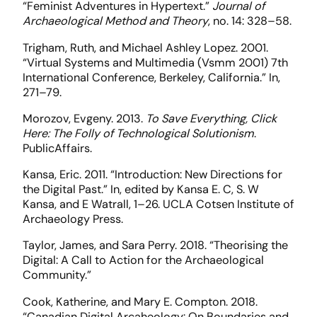
“Feminist Adventures in Hypertext.”
Journal of
Archaeological Method and Theory
, no. 14: 328–58.
Trigham, Ruth, and Michael Ashley Lopez. 2001.
“Virtual Systems and Multimedia (Vsmm 2001) 7th
International Conference, Berkeley, California.” In,
271–79.
Morozov, Evgeny. 2013.
To Save Everything, Click
Here: The Folly of Technological Solutionism
.
PublicAffairs.
Kansa, Eric. 2011. “Introduction: New Directions for
the Digital Past.” In, edited by Kansa E. C, S. W
Kansa, and E Watrall, 1–26. UCLA Cotsen Institute of
Archaeology Press.
Taylor, James, and Sara Perry. 2018. “Theorising the
Digital: A Call to Action for the Archaeological
Community.”
Cook, Katherine, and Mary E. Compton. 2018.
“Canadian Digital Arcaheology: On Boundaries and