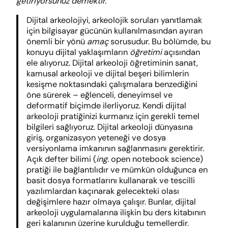
getiriyorsunuz demektir.
Dijital arkeolojiyi, arkeolojik soruları yanıtlamak
için bilgisayar gücünün kullanılmasından ayıran
önemli bir yönü
amaç
sorusudur. Bu bölümde, bu
konuyu dijital yaklaşımların
öğretimi
açısından
ele alıyoruz. Dijital arkeoloji öğretiminin sanat,
kamusal arkeoloji ve dijital beşeri bilimlerin
kesişme noktasındaki çalışmalara benzediğini
öne sürerek – eğlenceli, deneyimsel ve
deformatif biçimde ilerliyoruz. Kendi dijital
arkeoloji pratiğinizi kurmanız için gerekli temel
bilgileri sağlıyoruz. Dijital arkeoloji dünyasına
giriş, organizasyon yeteneği ve dosya
versiyonlama imkanının sağlanmasını gerektirir.
Açık defter bilimi (
ing.
open notebook science)
pratiği ile bağlantılıdır ve mümkün olduğunca en
basit dosya formatlarını kullanarak ve tescilli
yazılımlardan kaçınarak gelecekteki olası
değişimlere hazır olmaya çalışır. Bunlar, dijital
arkeoloji uygulamalarına ilişkin bu ders kitabının
geri kalanının üzerine kurulduğu temellerdir.