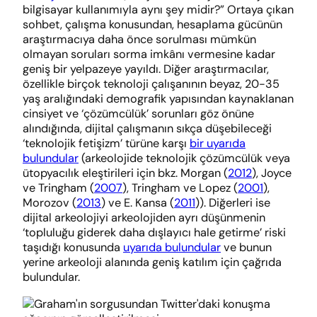
bilgisayar kullanımıyla aynı şey midir?” Ortaya çıkan
sohbet, çalışma konusundan, hesaplama gücünün
araştırmacıya daha önce sorulması mümkün
olmayan soruları sorma imkânı vermesine kadar
geniş bir yelpazeye yayıldı. Diğer araştırmacılar,
özellikle birçok teknoloji çalışanının beyaz, 20-35
yaş aralığındaki demografik yapısından kaynaklanan
cinsiyet ve ‘çözümcülük’ sorunları göz önüne
alındığında, dijital çalışmanın sıkça düşebileceği
‘teknolojik fetişizm’ türüne karşı
bir uyarıda
bulundular
(arkeolojide teknolojik çözümcülük veya
ütopyacılık eleştirileri için bkz. Morgan (
2012
), Joyce
ve Tringham (
2007
), Tringham ve Lopez (
2001
),
Morozov (
2013
) ve E. Kansa (
2011
)). Diğerleri ise
dijital arkeolojiyi arkeolojiden ayrı düşünmenin
‘topluluğu giderek daha dışlayıcı hale getirme’ riski
taşıdığı konusunda
uyarıda bulundular
ve bunun
yerine arkeoloji alanında geniş katılım için çağrıda
bulundular.