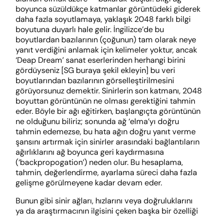
boyunca süzüldükçe katmanlar görüntüdeki giderek
daha fazla soyutlamaya, yaklaşık 2048 farklı bilgi
boyutuna duyarlı hale gelir. İngilizce’de bu
boyutlardan bazılarının (çoğunun) tam olarak neye
yanıt verdiğini anlamak için kelimeler yoktur, ancak
‘Deap Dream’ sanat eserlerinden herhangi birini
gördüyseniz [SG buraya şekil ekleyin] bu veri
boyutlarından bazılarının görselleştirilmesini
görüyorsunuz demektir. Sinirlerin son katmanı, 2048
boyuttan görüntünün ne olması gerektiğini tahmin
eder. Böyle bir ağı eğitirken, başlangıçta görüntünün
ne olduğunu biliriz; sonunda ağ ‘elma’yı doğru
tahmin edemezse, bu hata ağın doğru yanıt verme
şansını artırmak için sinirler arasındaki bağlantıların
ağırlıklarını ağ boyunca geri kaydırmasına
(‘backpropogation’) neden olur. Bu hesaplama,
tahmin, değerlendirme, ayarlama süreci daha fazla
gelişme görülmeyene kadar devam eder.
Bunun gibi sinir ağları, hızlarını veya doğruluklarını
ya da araştırmacının ilgisini çeken başka bir özelliği