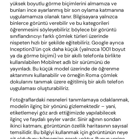
yüksek boyutlu görme biçimlerini almamıza ve
bunları ince ayarlanmış bir son oylama katmanına
uygulamamıza olanak tanır. Bilgisayara yalnızca
binlerce görüntü verebilir ve bu kategorileri
öğrenmesini söyleyebiliriz: böylece bir görüntü
sınıflandırıcıyı farklı çömlek türleri üzerinde
nispeten hızlı bir şekilde eğitebiliriz. Google ayrıca
Inception3’ün çok daha küçük (yalnızca 1001 boyut
ya da görme biçimi) ve bir akıllı telefonla birlikte
kullanılabilen Mobilnet adlı bir sürümünü de
yayınladı. Bu küçük model üzerinde de öğrenme
aktarımını kullanabilir ve örneğin Roma çömlek
dokularını tanımak üzere eğitilmiş bir akıllı telefon
uygulaması oluşturabiliriz.
Fotoğraflardaki nesneleri tanımlamaya odaklanmak,
modelin ilginç bir yönünü gizlemektedir – yani,
etiketlemeyi göz ardı ettiğimizde yapılabilecek
ilginç ve faydalı şeyler vardır. Sinir ağının sondan
ikinci katmanı, görüntünün özellik haritasının sayısal
temsilidir. Bu bilgiyi kullanmak için görüntünün neye
ait olduğunu bilmemize gerek yoktur. Bunun yerine