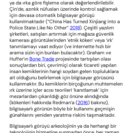
ya da ırka göre fişleme olarak değerlendirilebilir.
Çin’de, azınlık nüfusları üzerinde kontrol sağlamak
için devasa otomatik bilgisayar görüşü
kullanılmaktadır (“China Has Turned Xinjiang into a
Police State Like No Other”
2018
). Çeşitli yazılım
şirketleri, satışları artırmak için mağaza güvenlik
kamerası görüntülerinden ‘etnik köken’ veya ‘ırk’
tanımlamayı vaat ediyor (ve internette hızlı bir
arama sizin için bunları bulacaktır). Graham ve
Huffer’ın
Bone Trade
projesinde tartışılan olası
sonuçlardan biri, çevrimiçi olarak ticareti yapılan
insan kemiklerinin hangi soydan gelen topluluklara
ait olduğunu belirlemek için bilgisayar görüsünü
kullanmaktır. Bu kemiklerin birçoğunun muhtemelen
ırk üzerine içler acısı teorileri ‘kanıtlamak’ için
mezarlardan çıkarıldığı göz önüne alındığında
(kökenleri hakkında Redman’a (
2016
) bakınız),
bilgisayarlı görünün böyle bir kullanımı geçmişin
günahlarını yeniden yaratma riskini taşımaktadır.
Bilgisayarlı görüyü arkeolojinin ya da herhangi bir
teknolojinin hizmetine sunmadan önce, her zaman