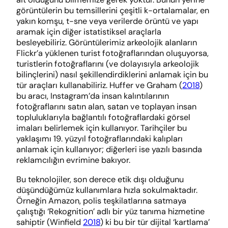
görüntülerin bu temsillerini çeşitli k-ortalamalar, en
yakın komşu, t-sne veya verilerde örüntü ve yapı
aramak için diğer istatistiksel araçlarla
besleyebiliriz. Görüntülerimiz arkeolojik alanların
Flickr’a yüklenen turist fotoğraflarından oluşuyorsa,
turistlerin fotoğraflarını (ve dolayısıyla arkeolojik
bilinçlerini) nasıl şekillendirdiklerini anlamak için bu
tür araçları kullanabiliriz. Huffer ve Graham (
2018
)
bu aracı, Instagram’da insan kalıntılarının
fotoğraflarını satın alan, satan ve toplayan insan
topluluklarıyla bağlantılı fotoğraflardaki görsel
imaları belirlemek için kullanıyor. Tarihçiler bu
yaklaşımı 19. yüzyıl fotoğraflarındaki kalıpları
anlamak için kullanıyor; diğerleri ise yazılı basında
reklamcılığın evrimine bakıyor.
Bu teknolojiler, son derece etik dışı olduğunu
düşündüğümüz kullanımlara hızla sokulmaktadır.
Örneğin Amazon, polis teşkilatlarına satmaya
çalıştığı ‘Rekognition’ adlı bir yüz tanıma hizmetine
sahiptir (Winfield
2018
) ki bu bir tür dijital ‘kartlama’