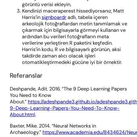
görüntü verisi ekleyin.
Kendinizi maceraperest hissediyorsanız, Matt
Harris’in
signboardr
adlı, tabela içeren
arkeolojik fotoğraflardan metin tanımlamak ve
çıkarmak için bilgisayarla görmeyi kullanan ve
ardından bu verileri fotoğrafların meta
verilerine yerleştiren R paketini keşfedin.
Harris’in kodu, R ve bilgisayarlı görünün, aksi
takdirde zaman alıcı olacak işleri
otomatikleştirmedeki gücüne iyi bir örnektir.
Referanslar
Deshpande, Adit. 2016. “The 9 Deep Learning Papers
You Need to Know
About.”
https://adeshpande3.github.io/adeshpande3.git
9-Deep-Learning-Papers-You-Need-To-Know-
About.html
.
Baxter, Mike. 2014. “Neural Networks in
Archaeology.”
https://www.academia.edu/8434624/Neu