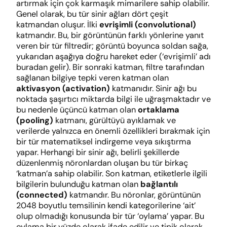
artırmak için çok karmaşık mimarilere sahip olabilir.
Genel olarak, bu tür sinir ağları dört çeşit
katmandan oluşur. İlki
evrişimli (convolutional)
katmandır. Bu, bir görüntünün farklı yönlerine yanıt
veren bir tür filtredir; görüntü boyunca soldan sağa,
yukarıdan aşağıya doğru hareket eder (‘evrişimli’ adı
buradan gelir). Bir sonraki katman, filtre tarafından
sağlanan bilgiye tepki veren katman olan
aktivasyon (activation)
katmanıdır. Sinir ağı bu
noktada şaşırtıcı miktarda bilgi ile uğraşmaktadır ve
bu nedenle üçüncü katman olan
ortaklama
(pooling)
katmanı, gürültüyü ayıklamak ve
verilerde yalnızca en önemli özellikleri bırakmak için
bir tür matematiksel indirgeme veya sıkıştırma
yapar. Herhangi bir sinir ağı, belirli şekillerde
düzenlenmiş nöronlardan oluşan bu tür birkaç
‘katman’a sahip olabilir. Son katman, etiketlerle ilgili
bilgilerin bulunduğu katman olan
bağlantılı
(connected)
katmandır. Bu nöronlar, görüntünün
2048 boyutlu temsilinin kendi kategorilerine ‘ait’
olup olmadığı konusunda bir tür ‘oylama’ yapar. Bu
oylama bir yüzde olarak ifade edilir ve tipik olarak