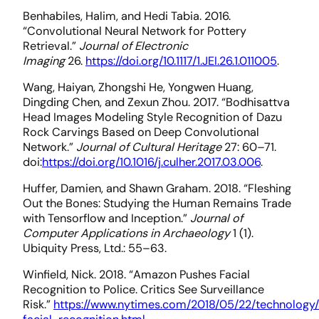
Benhabiles, Halim, and Hedi Tabia. 2016.
“Convolutional Neural Network for Pottery
Retrieval.”
Journal of Electronic
Imaging
26.
https://doi.org/10.1117/1.JEI.26.1.011005
.
Wang, Haiyan, Zhongshi He, Yongwen Huang,
Dingding Chen, and Zexun Zhou. 2017. “Bodhisattva
Head Images Modeling Style Recognition of Dazu
Rock Carvings Based on Deep Convolutional
Network.”
Journal of Cultural Heritage
27: 60–71.
doi:
https://doi.org/10.1016/j.culher.2017.03.006
.
Huffer, Damien, and Shawn Graham. 2018. “Fleshing
Out the Bones: Studying the Human Remains Trade
with Tensorflow and Inception.”
Journal of
Computer Applications in Archaeology
1 (1).
Ubiquity Press, Ltd.: 55–63.
Winfield, Nick. 2018. “Amazon Pushes Facial
Recognition to Police. Critics See Surveillance
Risk.”
https://www.nytimes.com/2018/05/22/technolog