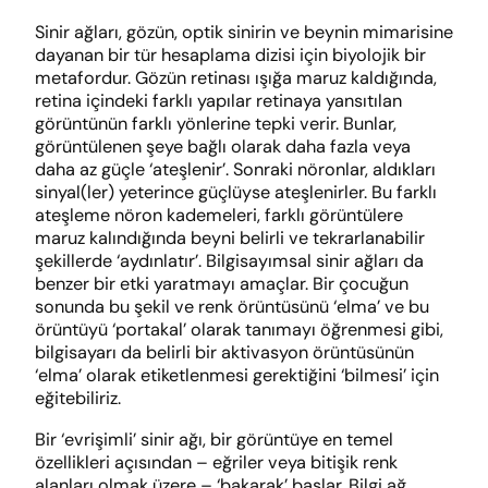
Sinir ağları, gözün, optik sinirin ve beynin mimarisine
dayanan bir tür hesaplama dizisi için biyolojik bir
metafordur. Gözün retinası ışığa maruz kaldığında,
retina içindeki farklı yapılar retinaya yansıtılan
görüntünün farklı yönlerine tepki verir. Bunlar,
görüntülenen şeye bağlı olarak daha fazla veya
daha az güçle ‘ateşlenir’. Sonraki nöronlar, aldıkları
sinyal(ler) yeterince güçlüyse ateşlenirler. Bu farklı
ateşleme nöron kademeleri, farklı görüntülere
maruz kalındığında beyni belirli ve tekrarlanabilir
şekillerde ‘aydınlatır’. Bilgisayımsal sinir ağları da
benzer bir etki yaratmayı amaçlar. Bir çocuğun
sonunda bu şekil ve renk örüntüsünü ‘elma’ ve bu
örüntüyü ‘portakal’ olarak tanımayı öğrenmesi gibi,
bilgisayarı da belirli bir aktivasyon örüntüsünün
‘elma’ olarak etiketlenmesi gerektiğini ‘bilmesi’ için
eğitebiliriz.
Bir ‘evrişimli’ sinir ağı, bir görüntüye en temel
özellikleri açısından – eğriler veya bitişik renk
alanları olmak üzere – ‘bakarak’ başlar. Bilgi ağ