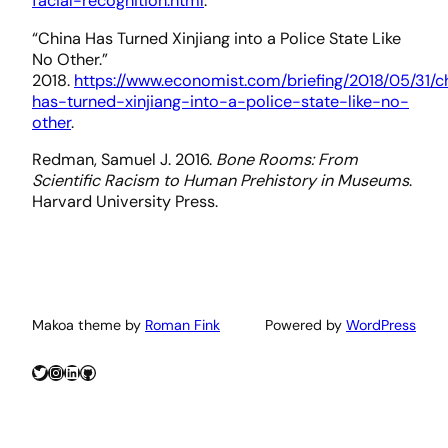
facial-recognition.html
.
“China Has Turned Xinjiang into a Police State Like
No Other.”
2018.
https://www.economist.com/briefing/2018/05/31/c
has-turned-xinjiang-into-a-police-state-like-no-
other
.
Redman, Samuel J. 2016.
Bone Rooms: From
Scientific Racism to Human Prehistory in Museums
.
Harvard University Press.
Makoa theme by
Roman Fink
Powered by
WordPress
Twitter
Instagram
LinkedIn
GitHub