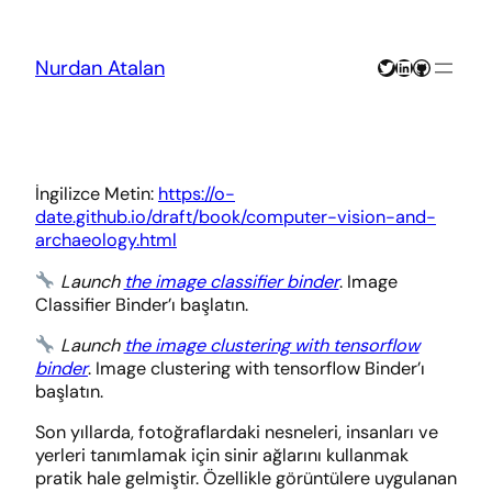
Skip
to
content
Twitter
LinkedIn
GitHub
Nurdan Atalan
İngilizce Metin:
https://o-
date.github.io/draft/book/computer-vision-and-
archaeology.html
Launch
the image classifier binder
. Image
Classifier Binder’ı başlatın.
Launch
the image clustering with tensorflow
binder
. Image clustering with tensorflow Binder’ı
başlatın.
Son yıllarda, fotoğraflardaki nesneleri, insanları ve
yerleri tanımlamak için sinir ağlarını kullanmak
pratik hale gelmiştir. Özellikle görüntülere uygulanan