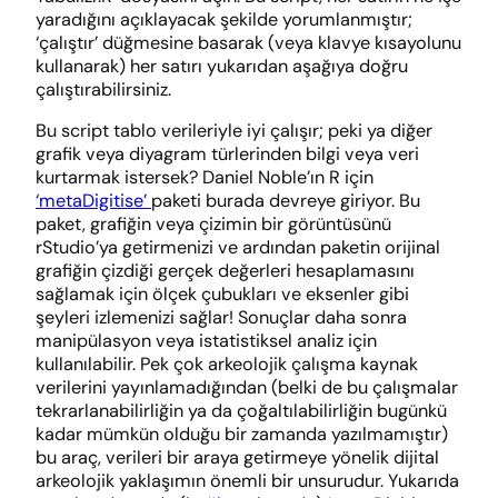
yaradığını açıklayacak şekilde yorumlanmıştır;
‘çalıştır’ düğmesine basarak (veya klavye kısayolunu
kullanarak) her satırı yukarıdan aşağıya doğru
çalıştırabilirsiniz.
Bu script tablo verileriyle iyi çalışır; peki ya diğer
grafik veya diyagram türlerinden bilgi veya veri
kurtarmak istersek? Daniel Noble’ın R için
‘metaDigitise’
paketi burada devreye giriyor. Bu
paket, grafiğin veya çizimin bir görüntüsünü
rStudio’ya getirmenizi ve ardından paketin orijinal
grafiğin çizdiği gerçek değerleri hesaplamasını
sağlamak için ölçek çubukları ve eksenler gibi
şeyleri izlemenizi sağlar! Sonuçlar daha sonra
manipülasyon veya istatistiksel analiz için
kullanılabilir. Pek çok arkeolojik çalışma kaynak
verilerini yayınlamadığından (belki de bu çalışmalar
tekrarlanabilirliğin ya da çoğaltılabilirliğin bugünkü
kadar mümkün olduğu bir zamanda yazılmamıştır)
bu araç, verileri bir araya getirmeye yönelik dijital
arkeolojik yaklaşımın önemli bir unsurudur. Yukarıda