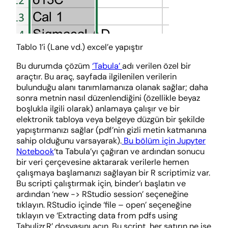
Tablo 1’i (Lane vd.) excel’e yapıştır
Bu durumda çözüm
‘Tabula’
adı verilen özel bir
araçtır. Bu araç, sayfada ilgilenilen verilerin
bulunduğu alanı tanımlamanıza olanak sağlar; daha
sonra metnin nasıl düzenlendiğini (özellikle beyaz
boşlukla ilgili olarak) anlamaya çalışır ve bir
elektronik tabloya veya belgeye düzgün bir şekilde
yapıştırmanızı sağlar (pdf’nin gizli metin katmanına
sahip olduğunu varsayarak).
Bu bölüm için Jupyter
Notebook
‘ta Tabula’yı çağıran ve ardından sonucu
bir veri çerçevesine aktararak verilerle hemen
çalışmaya başlamanızı sağlayan bir R scriptimiz var.
Bu scripti çalıştırmak için, binder’ı başlatın ve
ardından ‘new -> RStudio session’ seçeneğine
tıklayın. RStudio içinde ‘file – open’ seçeneğine
tıklayın ve ‘Extracting data from pdfs using
Tabulizr.R’ dosyasını açın. Bu script, her satırın ne işe