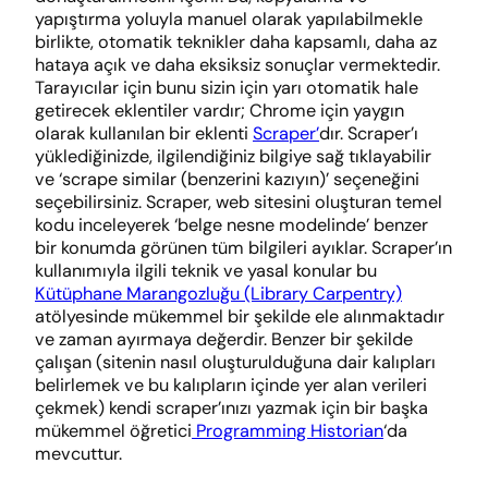
yapıştırma yoluyla manuel olarak yapılabilmekle
birlikte, otomatik teknikler daha kapsamlı, daha az
hataya açık ve daha eksiksiz sonuçlar vermektedir.
Tarayıcılar için bunu sizin için yarı otomatik hale
getirecek eklentiler vardır; Chrome için yaygın
olarak kullanılan bir eklenti
Scraper’
dır. Scraper’ı
yüklediğinizde, ilgilendiğiniz bilgiye sağ tıklayabilir
ve ‘scrape similar (benzerini kazıyın)’ seçeneğini
seçebilirsiniz. Scraper, web sitesini oluşturan temel
kodu inceleyerek ‘belge nesne modelinde’ benzer
bir konumda görünen tüm bilgileri ayıklar. Scraper’ın
kullanımıyla ilgili teknik ve yasal konular bu
Kütüphane Marangozluğu (Library Carpentry)
atölyesinde mükemmel bir şekilde ele alınmaktadır
ve zaman ayırmaya değerdir. Benzer bir şekilde
çalışan (sitenin nasıl oluşturulduğuna dair kalıpları
belirlemek ve bu kalıpların içinde yer alan verileri
çekmek) kendi scraper’ınızı yazmak için bir başka
mükemmel öğretici
Programming Historian
‘da
mevcuttur.