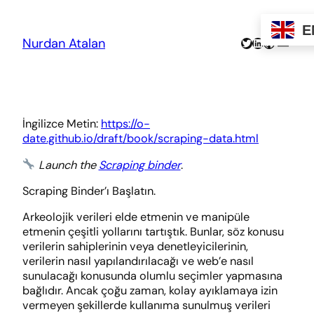
Skip
to
E
content
Twitter
LinkedIn
GitHub
Nurdan Atalan
İngilizce Metin:
https://o-
date.github.io/draft/book/scraping-data.html
Launch the
Scraping binder
.
Scraping Binder’ı Başlatın.
Arkeolojik verileri elde etmenin ve manipüle
etmenin çeşitli yollarını tartıştık. Bunlar, söz konusu
verilerin sahiplerinin veya denetleyicilerinin,
verilerin nasıl yapılandırılacağı ve web’e nasıl
sunulacağı konusunda olumlu seçimler yapmasına
bağlıdır. Ancak çoğu zaman, kolay ayıklamaya izin
vermeyen şekillerde kullanıma sunulmuş verileri