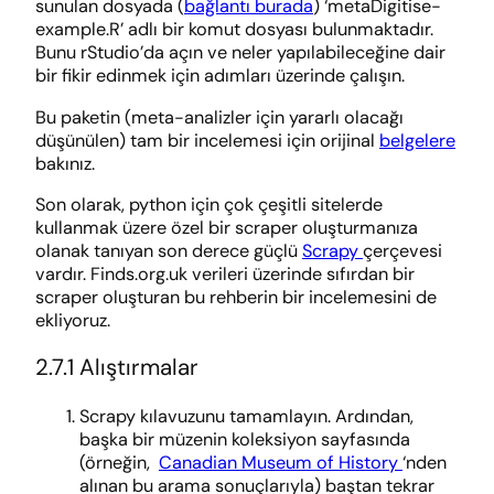
sunulan dosyada (
bağlantı burada
) ‘metaDigitise-
example.R’ adlı bir komut dosyası bulunmaktadır.
Bunu rStudio’da açın ve neler yapılabileceğine dair
bir fikir edinmek için adımları üzerinde çalışın.
Bu paketin (meta-analizler için yararlı olacağı
düşünülen) tam bir incelemesi için orijinal
belgelere
bakınız.
Son olarak, python için çok çeşitli sitelerde
kullanmak üzere özel bir scraper oluşturmanıza
olanak tanıyan son derece güçlü
Scrapy
çerçevesi
vardır. Finds.org.uk verileri üzerinde sıfırdan bir
scraper oluşturan bu rehberin bir incelemesini de
ekliyoruz.
2.7.1 Alıştırmalar
Scrapy kılavuzunu tamamlayın. Ardından,
başka bir müzenin koleksiyon sayfasında
(örneğin,
Canadian Museum of History
‘nden
alınan bu arama sonuçlarıyla) baştan tekrar