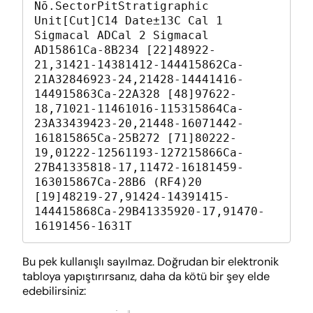
Nō.SectorPitStratigraphic 
Unit[Cut]C14 Date±13C Cal 1 
Sigmacal ADCal 2 Sigmacal 
AD15861Ca-8B234 [22]48922-
21,31421-14381412-144415862Ca-
21A32846923-24,21428-14441416-
144915863Ca-22A328 [48]97622-
18,71021-11461016-115315864Ca-
23A33439423-20,21448-16071442-
161815865Ca-25B272 [71]80222-
19,01222-12561193-127215866Ca-
27B41335818-17,11472-16181459-
163015867Ca-28B6 (RF4)20 
[19]48219-27,91424-14391415-
144415868Ca-29B41335920-17,91470-
16191456-1631T
Bu pek kullanışlı sayılmaz. Doğrudan bir elektronik
tabloya yapıştırırsanız, daha da kötü bir şey elde
edebilirsiniz: