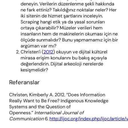
deneyin. Verilerin düzenlenme şekli hakkında
ne fark ettiniz? Takıldığınız noktalar neler? Her
iki sitenin de hizmet şartlarını inceleyin.
Scraping hangi etik ya da yasal sorunları
ortaya çıkarabilir? Müzeler verileri hem
insanların hem de makinelerin okuması için ne
ölçüde sunmalıdır? Bunu yapmamamız için bir
argüman var mı?
Christen’i (
2012
) okuyun ve dijital kültürel
mirasa erişim konularını bu bakış açısıyla
değerlendirin. Dijital arkeoloji nerelerde
kesişmelidir?
Referanslar
Christen, Kimberly A. 2012. “Does Information
Really Want to Be Free? Indigenous Knowledge
Systems and the Question of
Openness.”
International Journal of
Communication
6.
http://ijoc.org/index.php/ijoc/article/