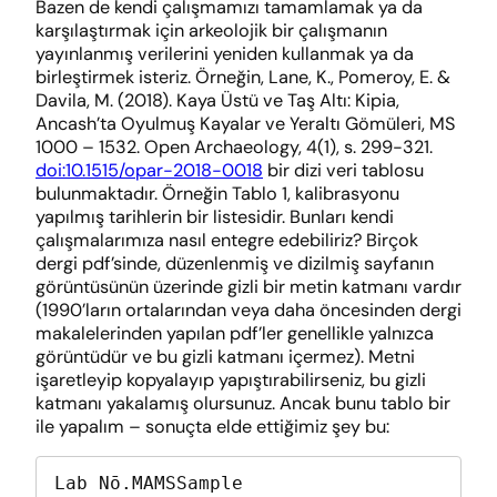
Bazen de kendi çalışmamızı tamamlamak ya da
karşılaştırmak için arkeolojik bir çalışmanın
yayınlanmış verilerini yeniden kullanmak ya da
birleştirmek isteriz. Örneğin, Lane, K., Pomeroy, E. &
Davila, M. (2018). Kaya Üstü ve Taş Altı: Kipia,
Ancash’ta Oyulmuş Kayalar ve Yeraltı Gömüleri, MS
1000 – 1532. Open Archaeology, 4(1), s. 299-321.
doi:10.1515/opar-2018-0018
bir dizi veri tablosu
bulunmaktadır. Örneğin Tablo 1, kalibrasyonu
yapılmış tarihlerin bir listesidir. Bunları kendi
çalışmalarımıza nasıl entegre edebiliriz? Birçok
dergi pdf’sinde, düzenlenmiş ve dizilmiş sayfanın
görüntüsünün üzerinde gizli bir metin katmanı vardır
(1990’ların ortalarından veya daha öncesinden dergi
makalelerinden yapılan pdf’ler genellikle yalnızca
görüntüdür ve bu gizli katmanı içermez). Metni
işaretleyip kopyalayıp yapıştırabilirseniz, bu gizli
katmanı yakalamış olursunuz. Ancak bunu tablo bir
ile yapalım – sonuçta elde ettiğimiz şey bu:
Lab Nō.MAMSSample 