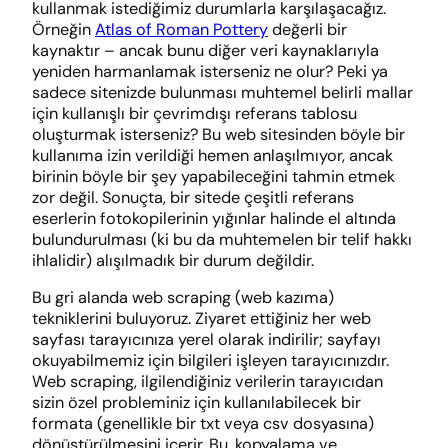
kullanmak istediğimiz durumlarla karşılaşacağız.
Örneğin
Atlas of Roman Pottery
değerli bir
kaynaktır – ancak bunu diğer veri kaynaklarıyla
yeniden harmanlamak isterseniz ne olur? Peki ya
sadece sitenizde bulunması muhtemel belirli mallar
için kullanışlı bir çevrimdışı referans tablosu
oluşturmak isterseniz? Bu web sitesinden böyle bir
kullanıma izin verildiği hemen anlaşılmıyor, ancak
birinin böyle bir şey yapabileceğini tahmin etmek
zor değil. Sonuçta, bir sitede çeşitli referans
eserlerin fotokopilerinin yığınlar halinde el altında
bulundurulması (ki bu da muhtemelen bir telif hakkı
ihlalidir) alışılmadık bir durum değildir.
Bu gri alanda web scraping (web kazıma)
tekniklerini buluyoruz. Ziyaret ettiğiniz her web
sayfası tarayıcınıza yerel olarak indirilir; sayfayı
okuyabilmemiz için bilgileri işleyen tarayıcınızdır.
Web scraping, ilgilendiğiniz verilerin tarayıcıdan
sizin özel probleminiz için kullanılabilecek bir
formata (genellikle bir txt veya csv dosyasına)
dönüştürülmesini içerir. Bu, kopyalama ve